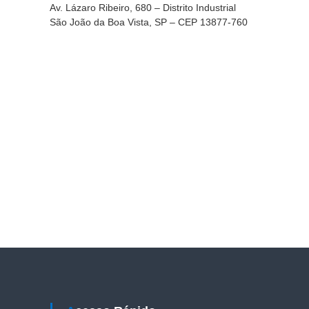
l
o
Av. Lázaro Ribeiro, 680 – Distrito Industrial
i
s
São João da Boa Vista, SP – CEP 13877-760
a