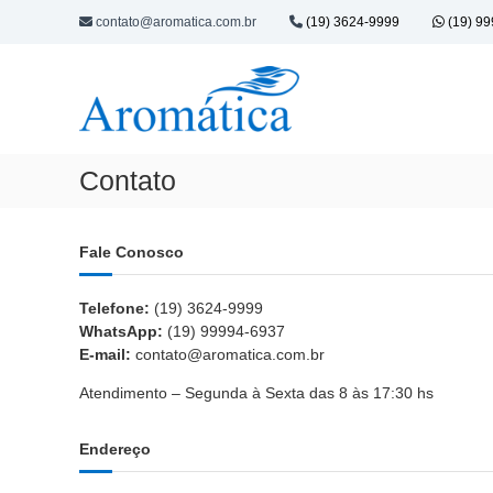
P
contato@aromatica.com.br
(19) 3624-9999
(19) 9
u
A
A
l
r
r
a
o
r
o
m
p
m
a
a
á
s
r
Contato
t
p
a
i
a
o
c
r
c
Fale Conosco
a
a
o
t
n
C
Telefone:
(19) 3624-9999
o
t
o
WhatsApp:
(19) 99994-6937
d
e
s
E-mail:
contato@aromatica.com.br
a
ú
m
a
d
Atendimento – Segunda à Sexta das 8 às 17:30 hs
é
f
o
t
a
i
m
Endereço
í
c