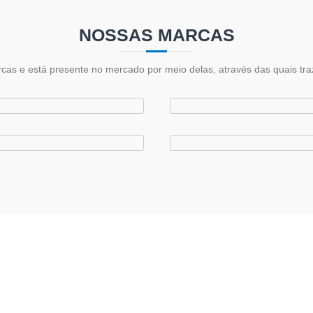
NOSSAS MARCAS
rcas e está presente no mercado por meio delas, através das quais tr
LOJA VIRTUAL
ossa loja para conhecer e adquirir os produtos da Aromática Co