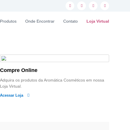
i
f
l
y
n
a
i
o
Produtos
Onde Encontrar
Contato
Loja Virtual
s
c
n
u
t
e
k
t
a
b
e
u
g
o
d
b
r
o
i
e
a
k
n
Compre Online
m
Adquira os produtos da Aromática Cosméticos em nossa
Loja Virtual.
Acessar Loja