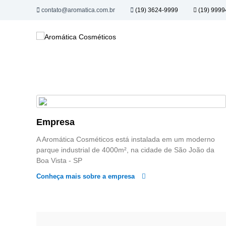
P
contato@aromatica.com.br
(19) 3624-9999
(19) 9999
u
A
l
A
a
r
r
r
o
o
p
m
m
a
a
á
r
s
t
a
p
i
o
a
c
c
r
o
Empresa
a
a
n
t
C
A Aromática Cosméticos está instalada em um moderno
t
o
o
parque industrial de 4000m², na cidade de São João da
e
d
s
Boa Vista - SP
ú
a
m
d
a
Conheça mais sobre a empresa
é
o
f
t
a
i
m
í
c