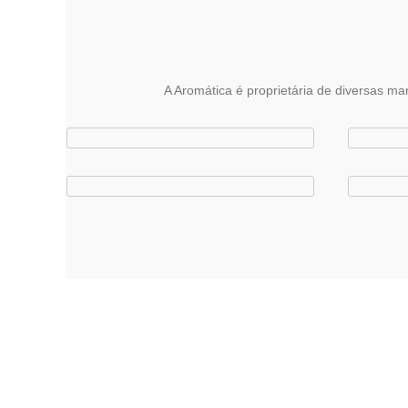
l
o
i
s
a
A Aromática é proprietária de diversas ma
Acesse n